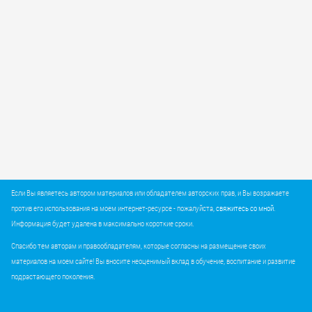
Если Вы являетесь автором материалов или обладателем авторских прав, и Вы возражаете
против его использования на моем интернет-ресурсе - пожалуйста,
свяжитесь со мной
.
Информация будет удалена в максимально короткие сроки.
Спасибо тем авторам и правообладателям, которые согласны на размещение своих
материалов на моем сайте! Вы вносите неоценимый вклад в обучение, воспитание и развитие
подрастающего поколения.