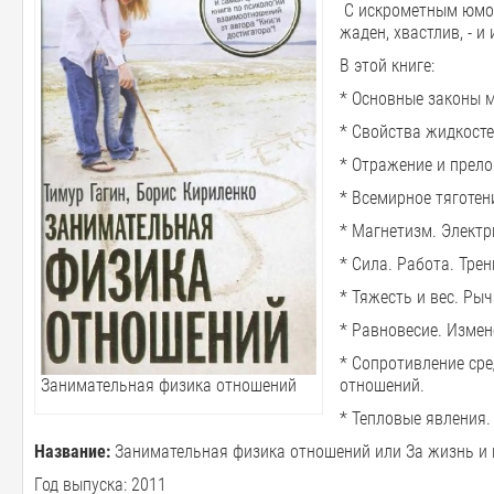
С искрометным юмор
жаден, хвастлив, - 
В этой книге:
* Основные законы м
* Свойства жидкостей
* Отражение и прело
* Всемирное тяготен
* Магнетизм. Электр
* Сила. Работа. Тре
* Тяжесть и вес. Ры
* Равновесие. Измен
* Сопротивление сре
отношений.
Занимательная физика отношений
* Тепловые явления
Название:
Занимательная физика отношений или За жизнь и
Год выпуска: 2011