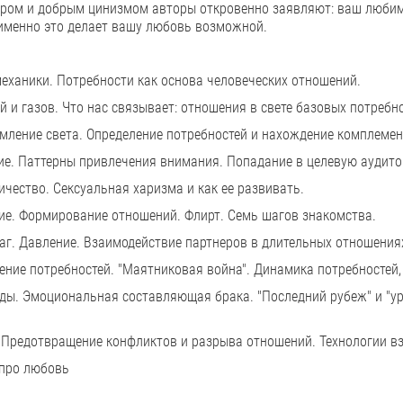
ом и добрым цинизмом авторы откровенно заявляют: ваш любимый 
и именно это делает вашу любовь возможной.
еханики. Потребности как основа человеческих отношений.
 и газов. Что нас связывает: отношения в свете базовых потребнос
мление света. Определение потребностей и нахождение комплеме
ие. Паттерны привлечения внимания. Попадание в целевую аудитор
ичество. Сексуальная харизма и как ее развивать.
ние. Формирование отношений. Флирт. Семь шагов знакомства.
чаг. Давление. Взаимодействие партнеров в длительных отношения
ение потребностей. "Маятниковая война". Динамика потребностей, 
ды. Эмоциональная составляющая брака. "Последний рубеж" и "ур
. Предотвращение конфликтов и разрыва отношений. Технологии 
 про любовь